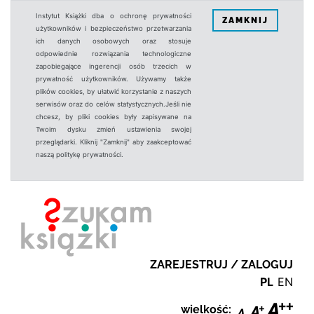
Instytut Książki dba o ochronę prywatności
ZAMKNIJ
użytkowników i bezpieczeństwo przetwarzania
ich danych osobowych oraz stosuje
odpowiednie rozwiązania technologiczne
zapobiegające ingerencji osób trzecich w
prywatność użytkowników. Używamy także
plików cookies, by ułatwić korzystanie z naszych
serwisów oraz do celów statystycznych.Jeśli nie
chcesz, by pliki cookies były zapisywane na
Twoim dysku zmień ustawienia swojej
przeglądarki. Kliknij "Zamknij" aby zaakceptować
naszą politykę prywatności.
ZAREJESTRUJ / ZALOGUJ
PL
EN
wielkość: