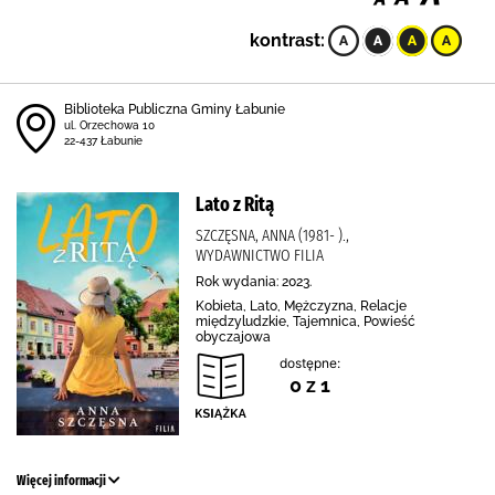
kontrast:
Biblioteka Publiczna Gminy Łabunie
ul. Orzechowa 10
22-437 Łabunie
Lato z Ritą
SZCZĘSNA, ANNA (1981- ).,
WYDAWNICTWO FILIA
Rok wydania: 2023.
Kobieta, Lato, Mężczyzna, Relacje
międzyludzkie, Tajemnica, Powieść
obyczajowa
dostępne:
0 z 1
Więcej informacji