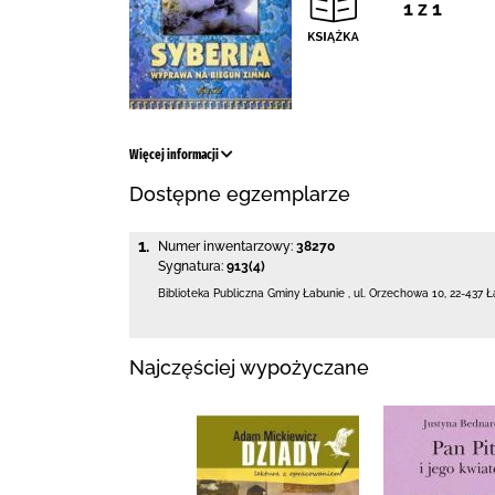
1 z 1
Więcej informacji
Dostępne egzemplarze
1.
Numer inwentarzowy:
38270
Sygnatura:
913(4)
Biblioteka Publiczna Gminy Łabunie
,
ul. Orzechowa 10
,
22-437 Ł
Najczęściej wypożyczane