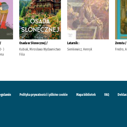
/
Osada w Słonecznej /
Latarnik :
Zemsta /
0- )
Kubiak, Mirosława Wydawnictwo
Sienkiewicz, Henryk
Fredro, A
ena
Filia
egulamin
Polityka prywatności i plików cookie
Mapa bibliotek
FAQ
Deklar