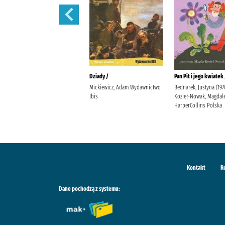
Lalka /
Dziady /
Pan Pit i jego kwiatek 
Prus, Bolesław
Mickiewicz, Adam Wydawnictwo
Bednarek, Justyna (197
Ibis
Kozieł-Nowak, Magdal
HarperCollins Polska
Kontakt
R
Dane pochodzą z systemu: