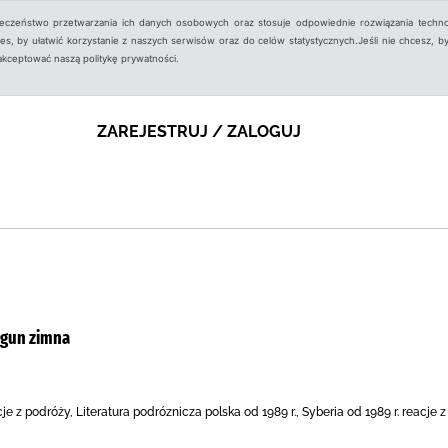
ieczeństwo przetwarzania ich danych osobowych oraz stosuje odpowiednie rozwiązania techno
, by ułatwić korzystanie z naszych serwisów oraz do celów statystycznych.Jeśli nie chcesz, by
aakceptować naszą politykę prywatności.
ZAREJESTRUJ / ZALOGUJ
egun zimna
cje z podróży, Literatura podróznicza polska od 1989 r., Syberia od 1989 r. reacje 