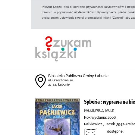
Instytut Książki dba o ochronę prywatności użytkowników i bezp
trzecich w prywatność użytkowników. Używamy także plików cookies
dysku zmień ustawienia swojej przeglądarki. Kliknij "Zamknij" aby z
Biblioteka Publiczna Gminy Łabunie
ul. Orzechowa 10
22-437 Łabunie
Syberia : wyprawa na bi
PAŁKIEWICZ, JACEK
Rok wydania: 2006.
Pałkiewicz , Jacek (1942-) rela
dostępne: