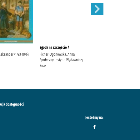
Zgoda na szczęście /
W pustyni i w puszczy /
leksander (1793-1876).
Ficner-Ogonowska, Anna
Sienkiewicz, Henryk Sabak,
Społeczny Instytut Wydawniczy
Agnieszka Księgarnia
Znak
Wydawnictwo Skrzat Stanisław
Porębski Wasilewski, Kazimierz
acja dostępności
Jesteśmy na: