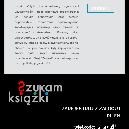
Instytut Książki dba o ochronę prywatności
ZAMKNIJ
użytkowników i bezpieczeństwo przetwarzania
ich danych osobowych oraz stosuje
odpowiednie rozwiązania technologiczne
zapobiegające ingerencji osób trzecich w
prywatność użytkowników. Używamy także
plików cookies, by ułatwić korzystanie z naszych
serwisów oraz do celów statystycznych.Jeśli nie
chcesz, by pliki cookies były zapisywane na
Twoim dysku zmień ustawienia swojej
przeglądarki. Kliknij "Zamknij" aby zaakceptować
naszą politykę prywatności.
ZAREJESTRUJ / ZALOGUJ
PL
EN
wielkość: