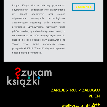
Instytut Książki dba o ochronę prywatności
ZAMKNIJ
użytkowników i bezpieczeństwo przetwarzania
ich danych osobowych oraz stosuje
odpowiednie rozwiązania technologiczne
zapobiegające ingerencji osób trzecich w
prywatność użytkowników. Używamy także
plików cookies, by ułatwić korzystanie z naszych
serwisów oraz do celów statystycznych.Jeśli nie
chcesz, by pliki cookies były zapisywane na
Twoim dysku zmień ustawienia swojej
przeglądarki. Kliknij "Zamknij" aby zaakceptować
naszą politykę prywatności.
ZAREJESTRUJ / ZALOGUJ
PL
EN
wielkość: