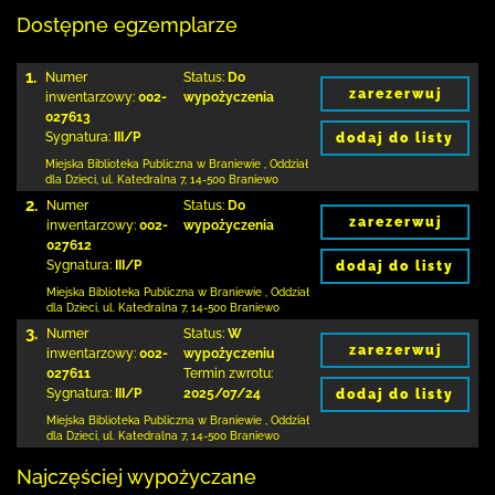
Dostępne egzemplarze
1.
Numer
Status:
Do
zarezerwuj
inwentarzowy:
002-
wypożyczenia
027613
Sygnatura:
III/P
dodaj do listy
Miejska Biblioteka Publiczna
w Braniewie
,
Oddział
dla Dzieci,
ul. Katedralna 7
,
14-500 Braniewo
2.
Numer
Status:
Do
zarezerwuj
inwentarzowy:
002-
wypożyczenia
027612
Sygnatura:
III/P
dodaj do listy
Miejska Biblioteka Publiczna
w Braniewie
,
Oddział
dla Dzieci,
ul. Katedralna 7
,
14-500 Braniewo
3.
Numer
Status:
W
zarezerwuj
inwentarzowy:
002-
wypożyczeniu
027611
Termin zwrotu:
Sygnatura:
III/P
2025/07/24
dodaj do listy
Miejska Biblioteka Publiczna
w Braniewie
,
Oddział
dla Dzieci,
ul. Katedralna 7
,
14-500 Braniewo
Najczęściej wypożyczane