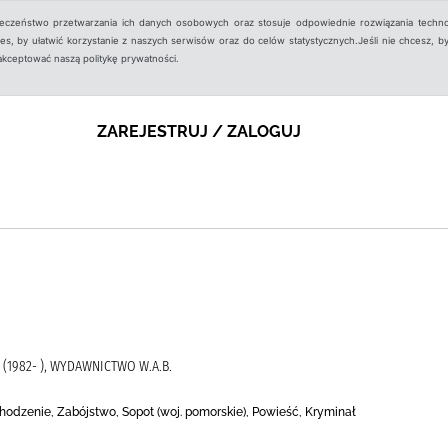
ieczeństwo przetwarzania ich danych osobowych oraz stosuje odpowiednie rozwiązania techno
, by ułatwić korzystanie z naszych serwisów oraz do celów statystycznych.Jeśli nie chcesz, by
aakceptować naszą politykę prywatności.
ZAREJESTRUJ / ZALOGUJ
(1982- ), WYDAWNICTWO W.A.B.
chodzenie, Zabójstwo, Sopot (woj. pomorskie), Powieść, Kryminał