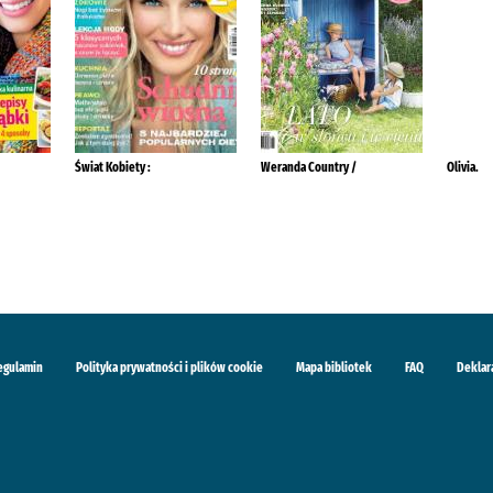
Świat Kobiety :
Weranda Country /
Olivia.
egulamin
Polityka prywatności i plików cookie
Mapa bibliotek
FAQ
Deklar