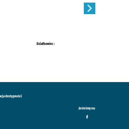
Działkowiec :
Mój Ogródek :
acja dostępności
Jesteśmy na: