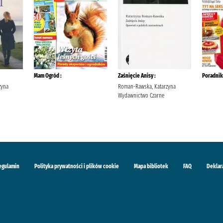
Mam Ogród :
Zaśnięcie Anisy :
Poradni
żyna
Roman-Rawska, Katarzyna
Wydawnictwo Czarne
egulamin
Polityka prywatności i plików cookie
Mapa bibliotek
FAQ
Deklar