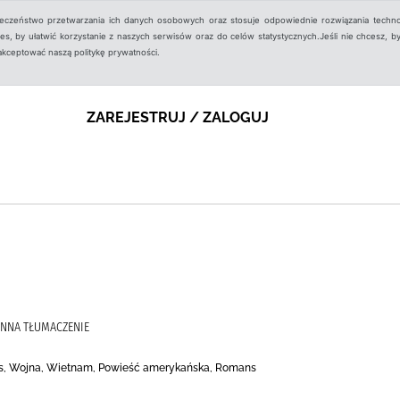
ieczeństwo przetwarzania ich danych osobowych oraz stosuje odpowiednie rozwiązania techno
, by ułatwić korzystanie z naszych serwisów oraz do celów statystycznych.Jeśli nie chcesz, by
aakceptować naszą politykę prywatności.
ZAREJESTRUJ / ZALOGUJ
 ANNA TŁUMACZENIE
tres, Wojna, Wietnam, Powieść amerykańska, Romans