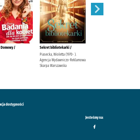
k Domowy /
Sekret bibliotekarki /
Wiosna w chacie pod starym
świerkiem /
Piasecka, Wioletta (1970- ).
Agencja Wydawniczo-Reklamowa
Piasecka, Wioletta Agencja
Skarpa Warszawska
Wydawniczo-Reklamowa Skarpa
Warszawska
acja dostępności
Jesteśmy na: