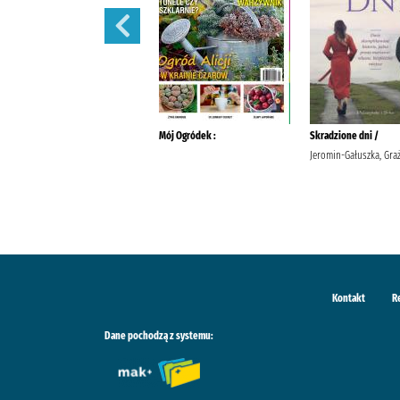
Działkowiec :
Mój Ogródek :
Skradzione dni /
Jeromin-Gałuszka, Gra
Kontakt
R
Dane pochodzą z systemu: