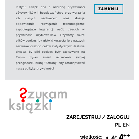
Instytut Książki dba o ochronę prywatności
ZAMKNIJ
użytkowników i bezpieczeństwo przetwarzania
ich danych osobowych oraz stosuje
odpowiednie rozwiązania technologiczne
zapobiegające ingerencji osób trzecich w
prywatność użytkowników. Używamy także
plików cookies, by ułatwić korzystanie z naszych
serwisów oraz do celów statystycznych.Jeśli nie
chcesz, by pliki cookies były zapisywane na
Twoim dysku zmień ustawienia swojej
przeglądarki. Kliknij "Zamknij" aby zaakceptować
naszą politykę prywatności.
ZAREJESTRUJ / ZALOGUJ
PL
EN
wielkość: