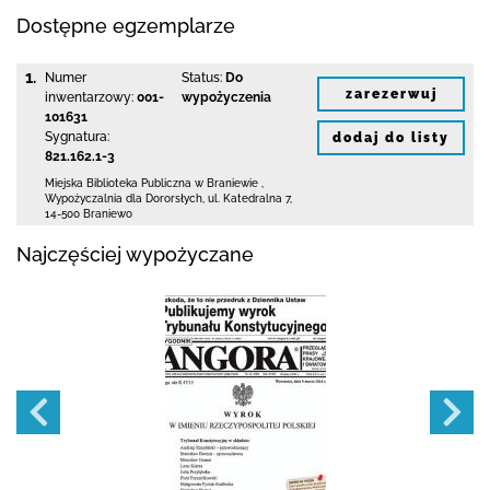
Dostępne egzemplarze
1.
Numer
Status:
Do
zarezerwuj
inwentarzowy:
001-
wypożyczenia
101631
Sygnatura:
dodaj do listy
821.162.1-3
Miejska Biblioteka Publiczna
w Braniewie
,
Wypożyczalnia dla Dororsłych,
ul. Katedralna 7
,
14-500 Braniewo
Najczęściej wypożyczane