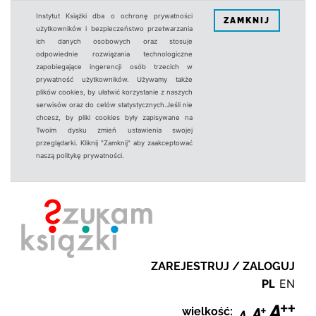
Instytut Książki dba o ochronę prywatności
ZAMKNIJ
użytkowników i bezpieczeństwo przetwarzania
ich danych osobowych oraz stosuje
odpowiednie rozwiązania technologiczne
zapobiegające ingerencji osób trzecich w
prywatność użytkowników. Używamy także
plików cookies, by ułatwić korzystanie z naszych
serwisów oraz do celów statystycznych.Jeśli nie
chcesz, by pliki cookies były zapisywane na
Twoim dysku zmień ustawienia swojej
przeglądarki. Kliknij "Zamknij" aby zaakceptować
naszą politykę prywatności.
ZAREJESTRUJ / ZALOGUJ
PL
EN
wielkość: