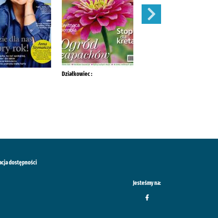
Działkowiec :
Mój Ogródek :
acja dostępności
Jesteśmy na: