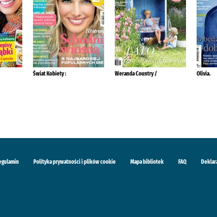
Świat Kobiety :
Weranda Country /
Olivia.
egulamin
Polityka prywatności i plików cookie
Mapa bibliotek
FAQ
Deklar