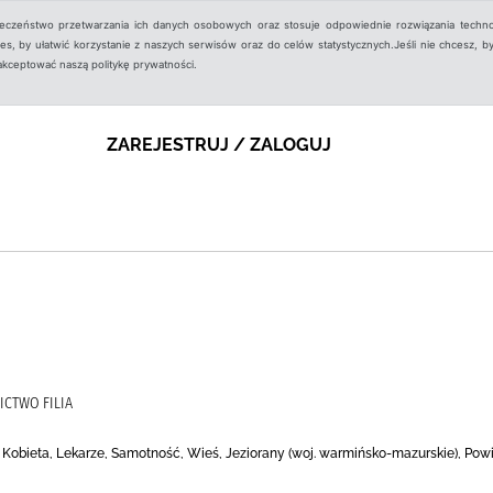
ieczeństwo przetwarzania ich danych osobowych oraz stosuje odpowiednie rozwiązania techno
, by ułatwić korzystanie z naszych serwisów oraz do celów statystycznych.Jeśli nie chcesz, by
aakceptować naszą politykę prywatności.
ZAREJESTRUJ / ZALOGUJ
ICTWO FILIA
, Kobieta, Lekarze, Samotność, Wieś, Jeziorany (woj. warmińsko-mazurskie), Po