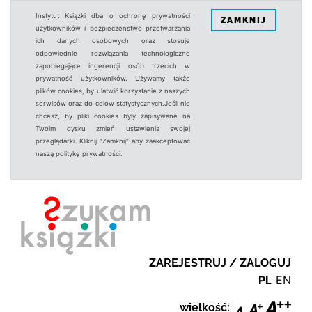
Instytut Książki dba o ochronę prywatności
ZAMKNIJ
użytkowników i bezpieczeństwo przetwarzania
ich danych osobowych oraz stosuje
odpowiednie rozwiązania technologiczne
zapobiegające ingerencji osób trzecich w
prywatność użytkowników. Używamy także
plików cookies, by ułatwić korzystanie z naszych
serwisów oraz do celów statystycznych.Jeśli nie
chcesz, by pliki cookies były zapisywane na
Twoim dysku zmień ustawienia swojej
przeglądarki. Kliknij "Zamknij" aby zaakceptować
naszą politykę prywatności.
ZAREJESTRUJ / ZALOGUJ
PL
EN
wielkość: