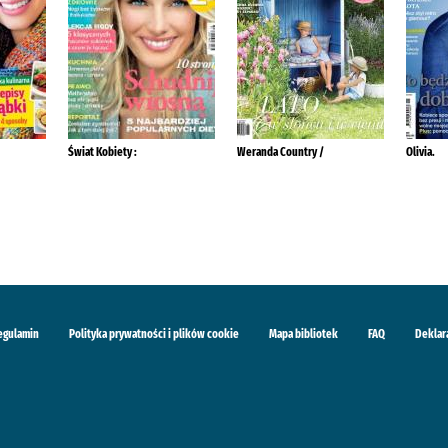
Świat Kobiety :
Weranda Country /
Olivia.
egulamin
Polityka prywatności i plików cookie
Mapa bibliotek
FAQ
Deklar