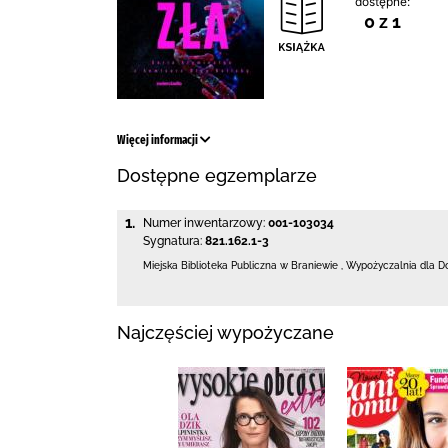
dostępne:
0 z 1
Więcej informacji
Dostępne egzemplarze
1.
Numer inwentarzowy:
001-103034
Sygnatura:
821.162.1-3
Miejska Biblioteka Publiczna
w Braniewie
,
Wypożyczalnia dla D
Najczęściej wypożyczane