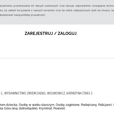
ieczeństwo przetwarzania ich danych osobowych oraz stosuje odpowiednie rozwiązania techno
, by ułatwić korzystanie z naszych serwisów oraz do celów statystycznych.Jeśli nie chcesz, by
aakceptować naszą politykę prywatności.
ZAREJESTRUJ / ZALOGUJ
-)., WYDAWNICTWO ZWIERCIADŁO, WOLWOWICZ, KATARZYNA (1983-).
 Dom dziecka, Osoby w wieku starszym, Osoby zaginione, Podejrzany, Policjanci, 
nia Góra (woj. dolnośląskie), Kryminał, Powieść