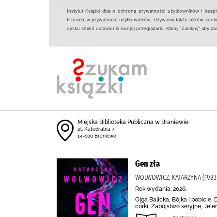
Instytut Książki dba o ochronę prywatności użytkowników i bezp
trzecich w prywatność użytkowników. Używamy także plików cookies
dysku zmień ustawienia swojej przeglądarki. Kliknij "Zamknij" aby z
Miejska Biblioteka Publiczna w Braniewie
ul. Katedralna 7
14-500 Braniewo
Gen zła
WOLWOWICZ, KATARZYNA (1983
Rok wydania: 2026.
Olga Balicka, Bójka i pobicie,
córki, Zabójstwo seryjne, Jele