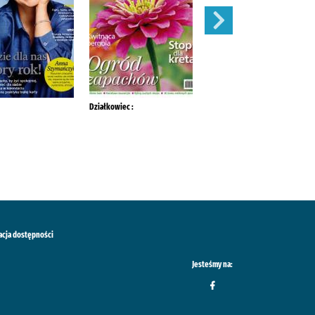
Działkowiec :
Mój Ogródek :
acja dostępności
Jesteśmy na: