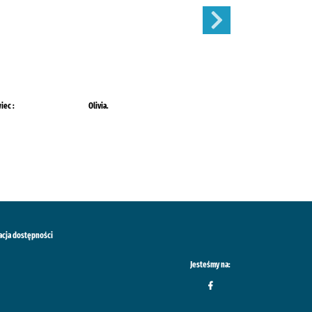
iec :
Olivia.
Mój Ogródek :
acja dostępności
Jesteśmy na: