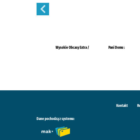
Tina :
Wysokie Obcasy Extra /
Pani Domu :
Kontakt
R
Dane pochodzą z systemu: