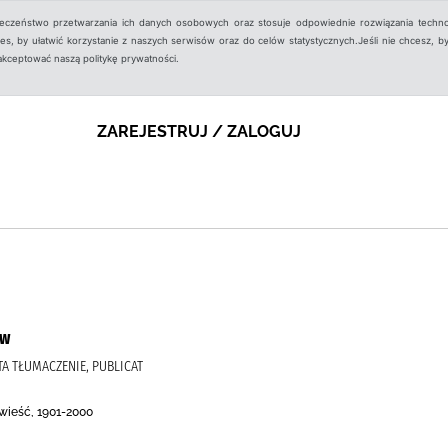
ieczeństwo przetwarzania ich danych osobowych oraz stosuje odpowiednie rozwiązania techno
, by ułatwić korzystanie z naszych serwisów oraz do celów statystycznych.Jeśli nie chcesz, by
aakceptować naszą politykę prywatności.
ZAREJESTRUJ / ZALOGUJ
ów
TA TŁUMACZENIE, PUBLICAT
wieść, 1901-2000