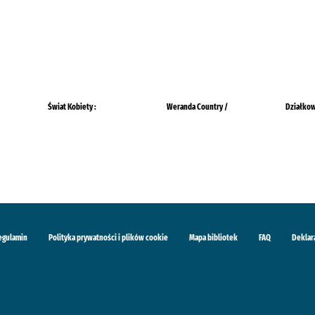
Świat Kobiety :
Weranda Country /
Działkow
egulamin
Polityka prywatności i plików cookie
Mapa bibliotek
FAQ
Deklar