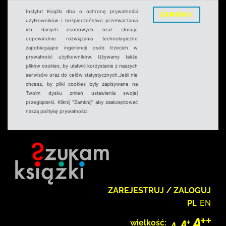
Instytut Książki dba o ochronę prywatności
ZAMKNIJ
użytkowników i bezpieczeństwo przetwarzania
ich danych osobowych oraz stosuje
odpowiednie rozwiązania technologiczne
zapobiegające ingerencji osób trzecich w
prywatność użytkowników. Używamy także
plików cookies, by ułatwić korzystanie z naszych
serwisów oraz do celów statystycznych.Jeśli nie
chcesz, by pliki cookies były zapisywane na
Twoim dysku zmień ustawienia swojej
przeglądarki. Kliknij "Zamknij" aby zaakceptować
naszą politykę prywatności.
ZAREJESTRUJ / ZALOGUJ
PL
EN
wielkość: