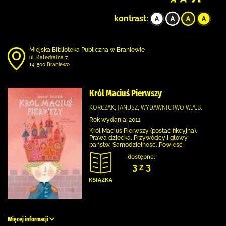
kontrast:
Miejska Biblioteka Publiczna w Braniewie
ul. Katedralna 7
14-500 Braniewo
Król Maciuś Pierwszy
KORCZAK, JANUSZ, WYDAWNICTWO W.A.B.
Rok wydania: 2011.
Król Maciuś Pierwszy (postać fikcyjna),
Prawa dziecka, Przywódcy i głowy
państw, Samodzielność, Powieść
dostępne:
3 z 3
Więcej informacji