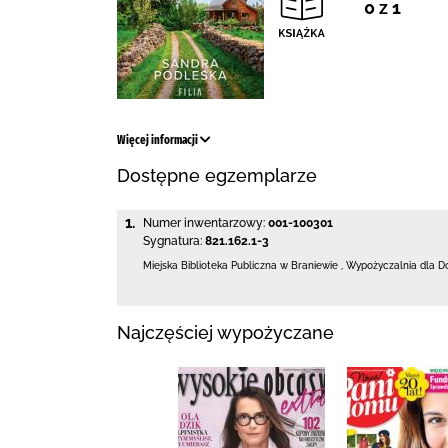
0 z 1
Więcej informacji
Dostępne egzemplarze
1.
Numer inwentarzowy:
001-100301
Sygnatura:
821.162.1-3
Miejska Biblioteka Publiczna
w Braniewie
,
Wypożyczalnia dla D
Najczęściej wypożyczane