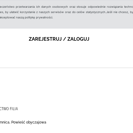
ieczeństwo przetwarzania ich danych osobowych oraz stosuje odpowiednie rozwiązania techno
, by ułatwić korzystanie z naszych serwisów oraz do celów statystycznych.Jeśli nie chcesz, by
aakceptować naszą politykę prywatności.
ZAREJESTRUJ / ZALOGUJ
CTWO FILIA
jemnica, Powieść obyczajowa