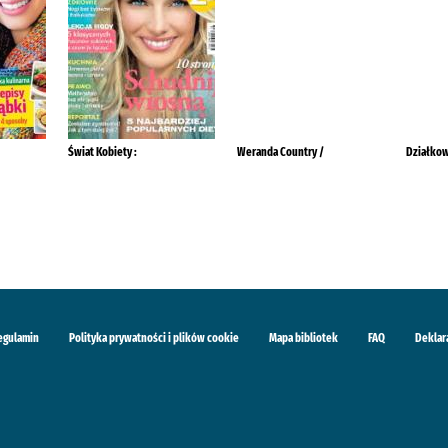
Świat Kobiety :
Weranda Country /
Działkow
egulamin
Polityka prywatności i plików cookie
Mapa bibliotek
FAQ
Deklar