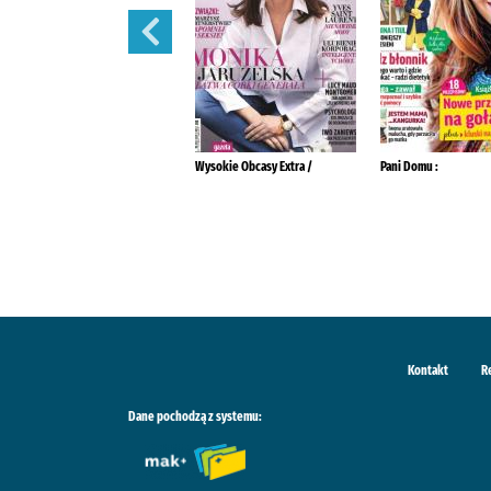
Tina :
Wysokie Obcasy Extra /
Pani Domu :
Kontakt
R
Dane pochodzą z systemu: