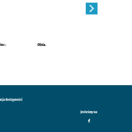
iec :
Olivia.
Mój Ogródek :
acja dostępności
Jesteśmy na: