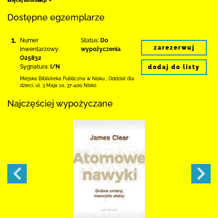
Więcej informacji
Dostępne egzemplarze
1.
Numer
Status:
Do
zarezerwuj
inwentarzowy:
wypożyczenia
O25832
Sygnatura:
I/N
dodaj do listy
Miejska Biblioteka Publiczna w Nisku
,
Oddział dla
dzieci,
ul. 3 Maja 10
,
37-400 Nisko
Najczęściej wypożyczane