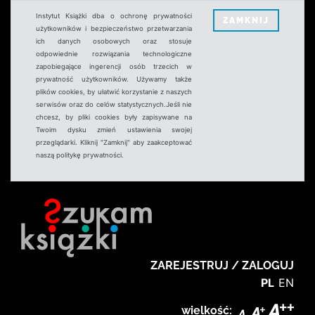
Instytut Książki dba o ochronę prywatności
ZAMKNIJ
użytkowników i bezpieczeństwo przetwarzania
ich danych osobowych oraz stosuje
odpowiednie rozwiązania technologiczne
zapobiegające ingerencji osób trzecich w
prywatność użytkowników. Używamy także
plików cookies, by ułatwić korzystanie z naszych
serwisów oraz do celów statystycznych.Jeśli nie
chcesz, by pliki cookies były zapisywane na
Twoim dysku zmień ustawienia swojej
przeglądarki. Kliknij "Zamknij" aby zaakceptować
naszą politykę prywatności.
ZAREJESTRUJ / ZALOGUJ
PL
EN
wielkość: