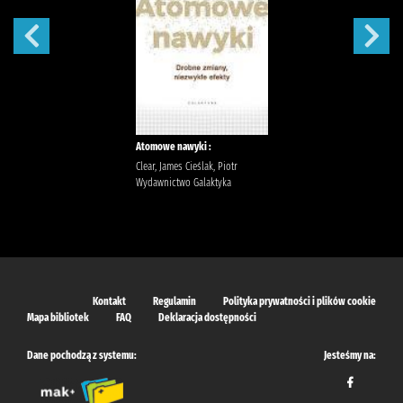
Atomowe nawyki :
Clear, James Cieślak, Piotr
Wydawnictwo Galaktyka
Kontakt
Regulamin
Polityka prywatności i plików cookie
Mapa bibliotek
FAQ
Deklaracja dostępności
Dane pochodzą z systemu:
Jesteśmy na: