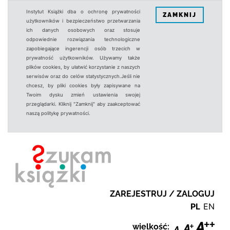
Instytut Książki dba o ochronę prywatności
ZAMKNIJ
użytkowników i bezpieczeństwo przetwarzania
ich danych osobowych oraz stosuje
odpowiednie rozwiązania technologiczne
zapobiegające ingerencji osób trzecich w
prywatność użytkowników. Używamy także
plików cookies, by ułatwić korzystanie z naszych
serwisów oraz do celów statystycznych.Jeśli nie
chcesz, by pliki cookies były zapisywane na
Twoim dysku zmień ustawienia swojej
przeglądarki. Kliknij "Zamknij" aby zaakceptować
naszą politykę prywatności.
ZAREJESTRUJ / ZALOGUJ
PL
EN
wielkość: