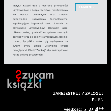
Instytut Książki dba o ochronę prywatności
ZAMKNIJ
użytkowników i bezpieczeństwo przetwarzania
ich danych osobowych oraz stosuje
odpowiednie rozwiązania technologiczne
zapobiegające ingerencji osób trzecich w
prywatność użytkowników. Używamy także
plików cookies, by ułatwić korzystanie z naszych
serwisów oraz do celów statystycznych.Jeśli nie
chcesz, by pliki cookies były zapisywane na
Twoim dysku zmień ustawienia swojej
przeglądarki. Kliknij "Zamknij" aby zaakceptować
naszą politykę prywatności.
ZAREJESTRUJ / ZALOGUJ
PL
EN
wielkość: