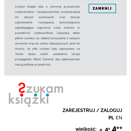
Instytut Książki dba o ochronę prywatności
ZAMKNIJ
użytkowników i bezpieczeństwo przetwarzania
ich danych osobowych oraz stosuje
odpowiednie rozwiązania technologiczne
zapobiegające ingerencji osób trzecich w
prywatność użytkowników. Używamy także
plików cookies, by ułatwić korzystanie z naszych
serwisów oraz do celów statystycznych.Jeśli nie
chcesz, by pliki cookies były zapisywane na
Twoim dysku zmień ustawienia swojej
przeglądarki. Kliknij "Zamknij" aby zaakceptować
naszą politykę prywatności.
ZAREJESTRUJ / ZALOGUJ
PL
EN
wielkość: