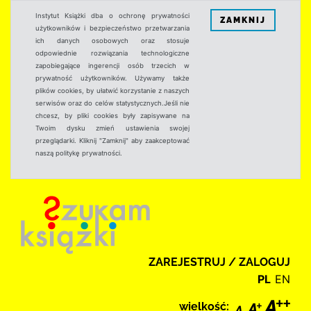
Instytut Książki dba o ochronę prywatności
ZAMKNIJ
użytkowników i bezpieczeństwo przetwarzania
ich danych osobowych oraz stosuje
odpowiednie rozwiązania technologiczne
zapobiegające ingerencji osób trzecich w
prywatność użytkowników. Używamy także
plików cookies, by ułatwić korzystanie z naszych
serwisów oraz do celów statystycznych.Jeśli nie
chcesz, by pliki cookies były zapisywane na
Twoim dysku zmień ustawienia swojej
przeglądarki. Kliknij "Zamknij" aby zaakceptować
naszą politykę prywatności.
ZAREJESTRUJ / ZALOGUJ
PL
EN
wielkość: