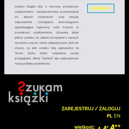
Instytut Książki dba o ochronę prywatności
ZAMKNIJ
użytkowników i bezpieczeństwo przetwarzania
ich danych osobowych oraz stosuje
odpowiednie rozwiązania technologiczne
zapobiegające ingerencji osób trzecich w
prywatność użytkowników. Używamy także
plików cookies, by ułatwić korzystanie z naszych
serwisów oraz do celów statystycznych.Jeśli nie
chcesz, by pliki cookies były zapisywane na
Twoim dysku zmień ustawienia swojej
przeglądarki. Kliknij "Zamknij" aby zaakceptować
naszą politykę prywatności.
ZAREJESTRUJ / ZALOGUJ
PL
EN
wielkość: