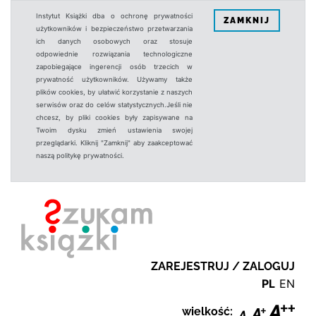
Instytut Książki dba o ochronę prywatności
ZAMKNIJ
użytkowników i bezpieczeństwo przetwarzania
ich danych osobowych oraz stosuje
odpowiednie rozwiązania technologiczne
zapobiegające ingerencji osób trzecich w
prywatność użytkowników. Używamy także
plików cookies, by ułatwić korzystanie z naszych
serwisów oraz do celów statystycznych.Jeśli nie
chcesz, by pliki cookies były zapisywane na
Twoim dysku zmień ustawienia swojej
przeglądarki. Kliknij "Zamknij" aby zaakceptować
naszą politykę prywatności.
ZAREJESTRUJ / ZALOGUJ
PL
EN
wielkość: