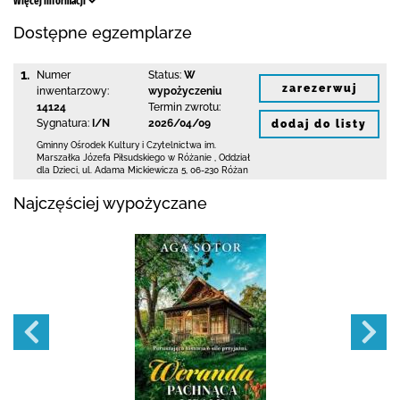
Więcej informacji
Dostępne egzemplarze
1.
Numer
Status:
W
zarezerwuj
inwentarzowy:
wypożyczeniu
14124
Termin zwrotu:
Sygnatura:
I/N
2026/04/09
dodaj do listy
Gminny Ośrodek Kultury i Czytelnictwa
im.
Marszałka Józefa Piłsudskiego w Różanie
,
Oddział
dla Dzieci,
ul. Adama Mickiewicza 5
,
06-230 Różan
Najczęściej wypożyczane