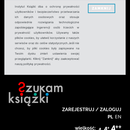
Instytut Książki dba o ochronę prywatności
ZAMKNIJ
użytkowników i bezpieczeństwo przetwarzania
ich danych osobowych oraz stosuje
odpowiednie rozwiązania technologiczne
zapobiegające ingerencji osób trzecich w
prywatność użytkowników. Używamy także
plików cookies, by ułatwić korzystanie z naszych
serwisów oraz do celów statystycznych.Jeśli nie
chcesz, by pliki cookies były zapisywane na
Twoim dysku zmień ustawienia swojej
przeglądarki. Kliknij "Zamknij" aby zaakceptować
naszą politykę prywatności.
ZAREJESTRUJ / ZALOGUJ
PL
EN
wielkość: