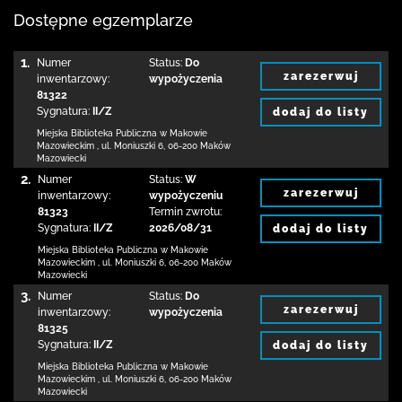
Dostępne egzemplarze
1.
Numer
Status:
Do
zarezerwuj
inwentarzowy:
wypożyczenia
81322
Sygnatura:
II/Z
dodaj do listy
Miejska Biblioteka Publiczna w Makowie
Mazowieckim
,
ul. Moniuszki 6
,
06-200 Maków
Mazowiecki
2.
Numer
Status:
W
zarezerwuj
inwentarzowy:
wypożyczeniu
81323
Termin zwrotu:
Sygnatura:
II/Z
2026/08/31
dodaj do listy
Miejska Biblioteka Publiczna w Makowie
Mazowieckim
,
ul. Moniuszki 6
,
06-200 Maków
Mazowiecki
3.
Numer
Status:
Do
zarezerwuj
inwentarzowy:
wypożyczenia
81325
Sygnatura:
II/Z
dodaj do listy
Miejska Biblioteka Publiczna w Makowie
Mazowieckim
,
ul. Moniuszki 6
,
06-200 Maków
Mazowiecki