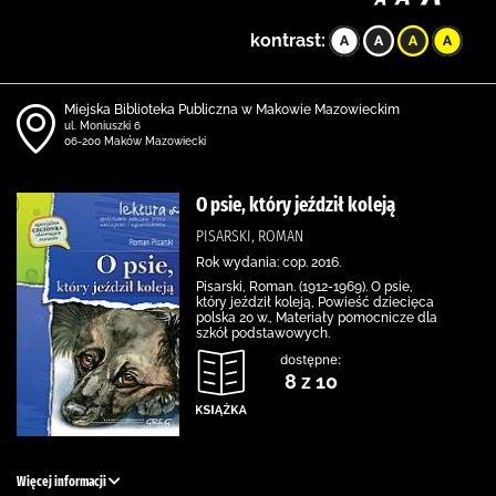
kontrast:
Miejska Biblioteka Publiczna w Makowie Mazowieckim
ul. Moniuszki 6
06-200 Maków Mazowiecki
O psie, który jeździł koleją
PISARSKI, ROMAN
Rok wydania: cop. 2016.
Pisarski, Roman. (1912-1969). O psie,
który jeździł koleją, Powieść dziecięca
polska 20 w., Materiały pomocnicze dla
szkół podstawowych.
dostępne:
8 z 10
Więcej informacji