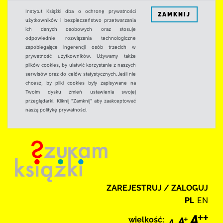
Instytut Książki dba o ochronę prywatności
ZAMKNIJ
użytkowników i bezpieczeństwo przetwarzania
ich danych osobowych oraz stosuje
odpowiednie rozwiązania technologiczne
zapobiegające ingerencji osób trzecich w
prywatność użytkowników. Używamy także
plików cookies, by ułatwić korzystanie z naszych
serwisów oraz do celów statystycznych.Jeśli nie
chcesz, by pliki cookies były zapisywane na
Twoim dysku zmień ustawienia swojej
przeglądarki. Kliknij "Zamknij" aby zaakceptować
naszą politykę prywatności.
ZAREJESTRUJ / ZALOGUJ
PL
EN
wielkość: