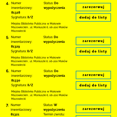
4.
Numer
Status:
Do
zarezerwuj
inwentarzowy:
wypożyczenia
81328
Sygnatura:
II/Z
dodaj do listy
Miejska Biblioteka Publiczna w Makowie
Mazowieckim
,
ul. Moniuszki 6
,
06-200 Maków
Mazowiecki
5.
Numer
Status:
Do
zarezerwuj
inwentarzowy:
wypożyczenia
81329
Sygnatura:
II/Z
dodaj do listy
Miejska Biblioteka Publiczna w Makowie
Mazowieckim
,
ul. Moniuszki 6
,
06-200 Maków
Mazowiecki
6.
Numer
Status:
Do
zarezerwuj
inwentarzowy:
wypożyczenia
81330
Sygnatura:
II/Z
dodaj do listy
Miejska Biblioteka Publiczna w Makowie
Mazowieckim
,
ul. Moniuszki 6
,
06-200 Maków
Mazowiecki
7.
Numer
Status:
W
zarezerwuj
inwentarzowy:
wypożyczeniu
81321
Termin zwrotu: