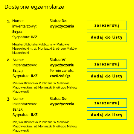
Dostępne egzemplarze
1.
Numer
Status:
Do
zarezerwuj
inwentarzowy:
wypożyczenia
81322
Sygnatura:
II/Z
dodaj do listy
Miejska Biblioteka Publiczna w Makowie
Mazowieckim
,
ul. Moniuszki 6
,
06-200 Maków
Mazowiecki
2.
Numer
Status:
W
zarezerwuj
inwentarzowy:
wypożyczeniu
81323
Termin zwrotu:
Sygnatura:
II/Z
2026/08/31
dodaj do listy
Miejska Biblioteka Publiczna w Makowie
Mazowieckim
,
ul. Moniuszki 6
,
06-200 Maków
Mazowiecki
3.
Numer
Status:
Do
zarezerwuj
inwentarzowy:
wypożyczenia
81325
Sygnatura:
II/Z
dodaj do listy
Miejska Biblioteka Publiczna w Makowie
Mazowieckim
,
ul. Moniuszki 6
,
06-200 Maków
Mazowiecki