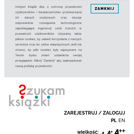
Instytut Książki dba o ochronę prywatności
ZAMKNIJ
użytkowników i bezpieczeństwo przetwarzania
ich danych osobowych oraz stosuje
odpowiednie rozwiązania technologiczne
zapobiegające ingerencji osób trzecich w
prywatność użytkowników. Używamy także
plików cookies, by ułatwić korzystanie z naszych
serwisów oraz do celów statystycznych.Jeśli nie
chcesz, by pliki cookies były zapisywane na
Twoim dysku zmień ustawienia swojej
przeglądarki. Kliknij "Zamknij" aby zaakceptować
naszą politykę prywatności.
ZAREJESTRUJ / ZALOGUJ
PL
EN
wielkość: