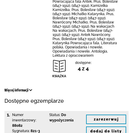
Powracająca fala Antek, Prus, Bolesław
(1847-1912). (1847-1912). Kamizelka
Kamizelka, Prus, Bolesław (1847-1912).
(1847-1912). Michałko Katarynka, Prus,
Bolesław (1847-1912). (1847-1912).
Nawrócony Michałko, Prus, Bolesław
(1847-1912). (1847-1912). Na wakacjach
Na wakacjach, Prus, Bolesław (1847-
1912). (1847-1912). Antek Nawrócony,
Prus, Bolesław (1847-1912). (1847-1912).
Katarynka Powracająca fala, Literatura
polska, Opowiadania i nowele,
Opowiadania i nowele, Antologia,
Lektura z opracowaniem
dostępne:
4 z 4
Więcej informacji
Dostępne egzemplarze
1.
Numer
Status:
Do
zarezerwuj
inwentarzowy:
wypożyczenia
88082
Sygnatura:
821-3
dodaj do listy