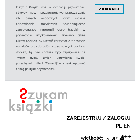
Instytut Książki dba o ochronę prywatności
ZAMKNIJ
użytkowników i bezpieczeństwo przetwarzania
ich danych osobowych oraz stosuje
odpowiednie rozwiązania technologiczne
zapobiegające ingerencji osób trzecich w
prywatność użytkowników. Używamy także
plików cookies, by ułatwić korzystanie z naszych
serwisów oraz do celów statystycznych.Jeśli nie
chcesz, by pliki cookies były zapisywane na
Twoim dysku zmień ustawienia swojej
przeglądarki. Kliknij "Zamknij" aby zaakceptować
naszą politykę prywatności.
ZAREJESTRUJ / ZALOGUJ
PL
EN
wielkość: