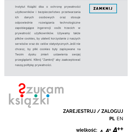
Instytut Książki dba o ochronę prywatności
ZAMKNIJ
użytkowników i bezpieczeństwo przetwarzania
ich danych osobowych oraz stosuje
odpowiednie rozwiązania technologiczne
zapobiegające ingerencji osób trzecich w
prywatność użytkowników. Używamy także
plików cookies, by ułatwić korzystanie z naszych
serwisów oraz do celów statystycznych.Jeśli nie
chcesz, by pliki cookies były zapisywane na
Twoim dysku zmień ustawienia swojej
przeglądarki. Kliknij "Zamknij" aby zaakceptować
naszą politykę prywatności.
ZAREJESTRUJ / ZALOGUJ
PL
EN
wielkość: