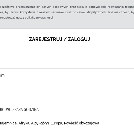
ieczeństwo przetwarzania ich danych osobowych oraz stosuje odpowiednie rozwiązania techno
, by ułatwić korzystanie z naszych serwisów oraz do celów statystycznych.Jeśli nie chcesz, by
aakceptować naszą politykę prywatności.
ZAREJESTRUJ / ZALOGUJ
kim
NICTWO SZARA GODZINA
 Tajemnica, Afryka, Alpy (góry), Europa, Powieść obyczajowa