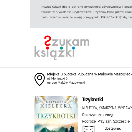
Instytut Książki dba o ochronę prywatności użytkowników i bezp
trzecich w prywatność użytkowników. Używamy także plików cookies
dysku zmień ustawienia swojej przeglądarki. Kliknij "Zamknij" aby z
Miejska Biblioteka Publiczna w Makowie Mazowiec
ul. Moniuszki 6
06-200 Maków Mazowiecki
Trzykrotki
KIELECKA, KATARZYNA, WYDAW
Rok wydania: 2023.
Podróże, Przyjaźń, Szczęście,
dostępne: