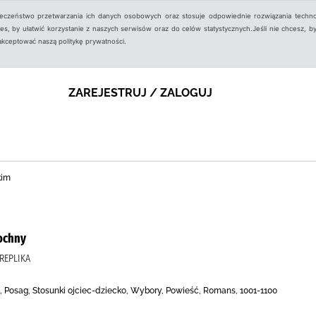
ieczeństwo przetwarzania ich danych osobowych oraz stosuje odpowiednie rozwiązania techno
, by ułatwić korzystanie z naszych serwisów oraz do celów statystycznych.Jeśli nie chcesz, by
aakceptować naszą politykę prywatności.
ZAREJESTRUJ / ZALOGUJ
kim
ochny
REPLIKA
 Posag, Stosunki ojciec-dziecko, Wybory, Powieść, Romans, 1001-1100