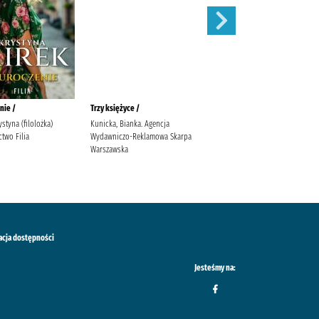
nie /
Trzy księżyce /
Zaręczyny /
ystyna (filolożka)
Kunicka, Bianka. Agencja
Mirek, Krystyna
two Filia
Wydawniczo-Reklamowa Skarpa
Warszawska
acja dostępności
Jesteśmy na: