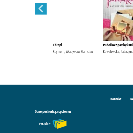
Szantaż /
Chłopi
Pudełko z pamiątkami
Michalak, Katarzyna
Reymont, Władysław Stanisław
Kowalewska, Katarzyn
Kontakt
R
Dane pochodzą z systemu: