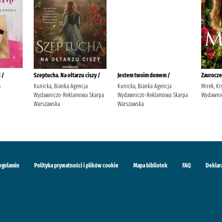
 /
Szeptucha. Na ołtarzu ciszy /
Jestem twoim domem /
Zaurocze
a
Kunicka, Bianka Agencja
Kunicka, Bianka Agencja
Mirek, Kr
Wydawniczo-Reklamowa Skarpa
Wydawniczo-Reklamowa Skarpa
Wydawnic
Warszawska
Warszawska
egulamin
Polityka prywatności i plików cookie
Mapa bibliotek
FAQ
Deklar