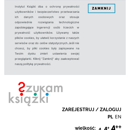
Instytut Książki dba o ochronę prywatności
ZAMKNIJ
użytkowników i bezpieczeństwo przetwarzania
ich danych osobowych oraz stosuje
odpowiednie rozwiązania technologiczne
zapobiegające ingerencji osób trzecich w
prywatność użytkowników. Używamy także
plików cookies, by ułatwić korzystanie z naszych
serwisów oraz do celów statystycznych.Jeśli nie
chcesz, by pliki cookies były zapisywane na
Twoim dysku zmień ustawienia swojej
przeglądarki. Kliknij "Zamknij" aby zaakceptować
naszą politykę prywatności.
ZAREJESTRUJ / ZALOGUJ
PL
EN
wielkość: