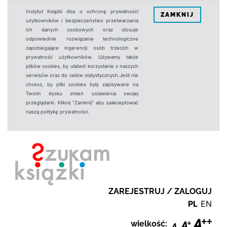
Instytut Książki dba o ochronę prywatności
ZAMKNIJ
użytkowników i bezpieczeństwo przetwarzania
ich danych osobowych oraz stosuje
odpowiednie rozwiązania technologiczne
zapobiegające ingerencji osób trzecich w
prywatność użytkowników. Używamy także
plików cookies, by ułatwić korzystanie z naszych
serwisów oraz do celów statystycznych.Jeśli nie
chcesz, by pliki cookies były zapisywane na
Twoim dysku zmień ustawienia swojej
przeglądarki. Kliknij "Zamknij" aby zaakceptować
naszą politykę prywatności.
ZAREJESTRUJ / ZALOGUJ
PL
EN
wielkość: