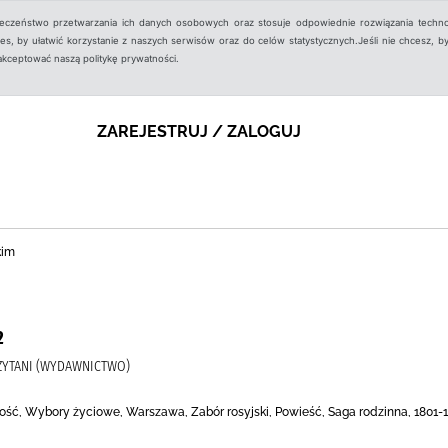
ieczeństwo przetwarzania ich danych osobowych oraz stosuje odpowiednie rozwiązania techno
, by ułatwić korzystanie z naszych serwisów oraz do celów statystycznych.Jeśli nie chcesz, by
aakceptować naszą politykę prywatności.
ZAREJESTRUJ / ZALOGUJ
kim
2
CZYTANI (WYDAWNICTWO)
łość, Wybory życiowe, Warszawa, Zabór rosyjski, Powieść, Saga rodzinna, 1801-