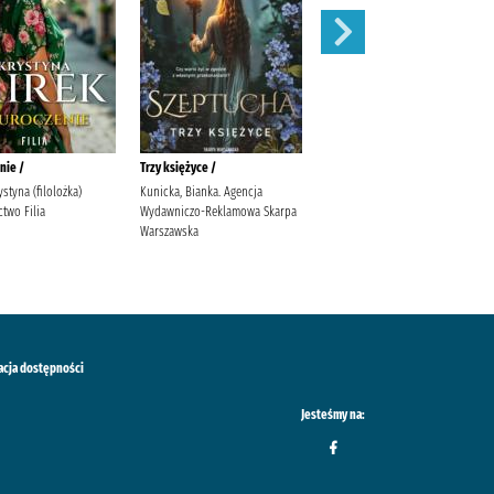
nie /
Trzy księżyce /
Zaręczyny /
ystyna (filolożka)
Kunicka, Bianka. Agencja
Mirek, Krystyna
two Filia
Wydawniczo-Reklamowa Skarpa
Warszawska
acja dostępności
Jesteśmy na: