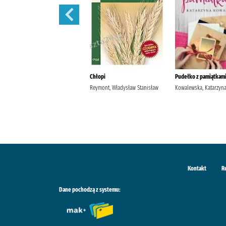
Szantaż /
Chłopi
Pudełko z pamiątkami
Michalak, Katarzyna
Reymont, Władysław Stanisław
Kowalewska, Katarzyn
Kontakt
R
Dane pochodzą z systemu: