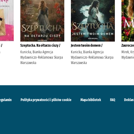
 /
Szeptucha. Na ołtarzu ciszy /
Jestem twoim domem /
Zaurocze
a
Kunicka, Bianka Agencja
Kunicka, Bianka Agencja
Mirek, Kr
Wydawniczo-Reklamowa Skarpa
Wydawniczo-Reklamowa Skarpa
Wydawnic
Warszawska
Warszawska
egulamin
Polityka prywatności i plików cookie
Mapa bibliotek
FAQ
Deklar