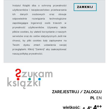
Instytut Książki dba o ochronę prywatności
ZAMKNIJ
użytkowników i bezpieczeństwo przetwarzania
ich danych osobowych oraz stosuje
odpowiednie rozwiązania technologiczne
zapobiegające ingerencji osób trzecich w
prywatność użytkowników. Używamy także
plików cookies, by ułatwić korzystanie z naszych
serwisów oraz do celów statystycznych.Jeśli nie
chcesz, by pliki cookies były zapisywane na
Twoim dysku zmień ustawienia swojej
przeglądarki. Kliknij "Zamknij" aby zaakceptować
naszą politykę prywatności.
ZAREJESTRUJ / ZALOGUJ
PL
EN
wielkość: