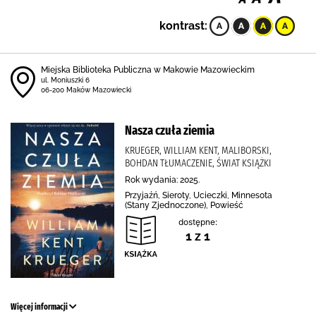
kontrast:
Miejska Biblioteka Publiczna w Makowie Mazowieckim
ul. Moniuszki 6
06-200 Maków Mazowiecki
Nasza czuła ziemia
KRUEGER, WILLIAM KENT, MALIBORSKI,
BOHDAN TŁUMACZENIE, ŚWIAT KSIĄŻKI
Rok wydania: 2025.
Przyjaźń, Sieroty, Ucieczki, Minnesota
(Stany Zjednoczone), Powieść
dostępne:
1 z 1
Więcej informacji