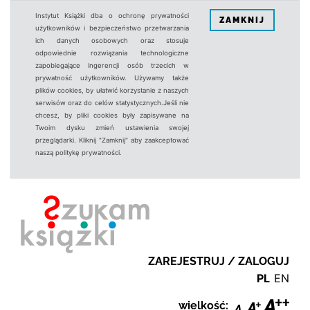
Instytut Książki dba o ochronę prywatności
ZAMKNIJ
użytkowników i bezpieczeństwo przetwarzania
ich danych osobowych oraz stosuje
odpowiednie rozwiązania technologiczne
zapobiegające ingerencji osób trzecich w
prywatność użytkowników. Używamy także
plików cookies, by ułatwić korzystanie z naszych
serwisów oraz do celów statystycznych.Jeśli nie
chcesz, by pliki cookies były zapisywane na
Twoim dysku zmień ustawienia swojej
przeglądarki. Kliknij "Zamknij" aby zaakceptować
naszą politykę prywatności.
ZAREJESTRUJ / ZALOGUJ
PL
EN
wielkość: