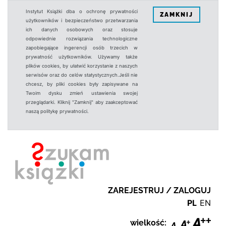
Instytut Książki dba o ochronę prywatności
ZAMKNIJ
użytkowników i bezpieczeństwo przetwarzania
ich danych osobowych oraz stosuje
odpowiednie rozwiązania technologiczne
zapobiegające ingerencji osób trzecich w
prywatność użytkowników. Używamy także
plików cookies, by ułatwić korzystanie z naszych
serwisów oraz do celów statystycznych.Jeśli nie
chcesz, by pliki cookies były zapisywane na
Twoim dysku zmień ustawienia swojej
przeglądarki. Kliknij "Zamknij" aby zaakceptować
naszą politykę prywatności.
ZAREJESTRUJ / ZALOGUJ
PL
EN
wielkość: