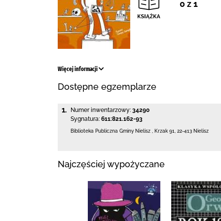
0 z 1
Więcej informacji
Dostępne egzemplarze
1.
Numer inwentarzowy:
34290
Sygnatura:
611:821.162-93
Biblioteka Publiczna Gminy Nielisz
,
Krzak 91
,
22-413 Nielisz
Najczęściej wypożyczane