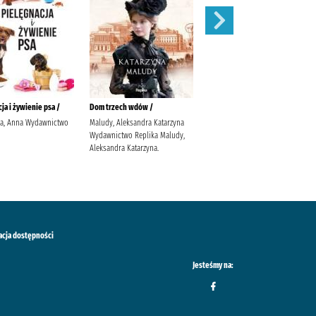
ja i żywienie psa /
Dom trzech wdów /
Balladyna :
ka, Anna Wydawnictwo
Maludy, Aleksandra Katarzyna
Słowacki, Juliusz (1809-1849).
Wydawnictwo Replika Maludy,
Popławska, Anna
Aleksandra Katarzyna.
acja dostępności
Jesteśmy na: