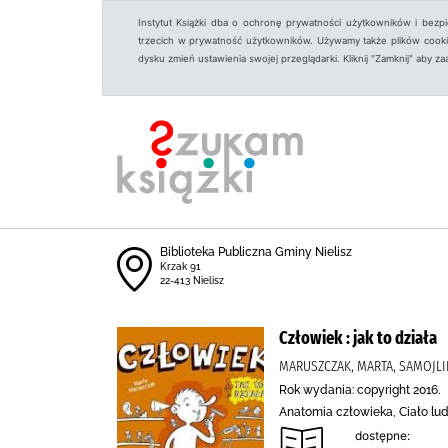
Instytut Książki dba o ochronę prywatności użytkowników i bezp
trzecich w prywatność użytkowników. Używamy także plików cookies
dysku zmień ustawienia swojej przeglądarki. Kliknij "Zamknij" aby z
Biblioteka Publiczna Gminy Nielisz
Krzak 91
22-413 Nielisz
Człowiek : jak to działa
MARUSZCZAK, MARTA, SAMOJLI
Rok wydania: copyright 2016.
Anatomia człowieka, Ciało lud
dostępne: