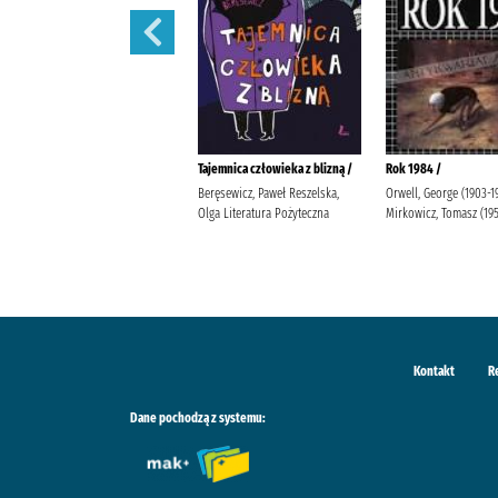
Lalka /
Tajemnica człowieka z blizną /
Rok 1984 /
Prus, Bolesław Popławska, Anna
Beręsewicz, Paweł Reszelska,
Orwell, George (1903-1
Wydawnictwo Greg Duda-Kaptur,
Olga Literatura Pożyteczna
Mirkowicz, Tomasz (19
Katarzyna Ludwikowska, Jolanta
Kontakt
R
Dane pochodzą z systemu: