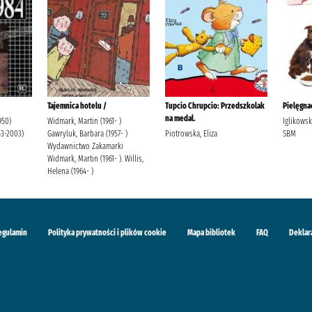
Tajemnica hotelu /
Tupcio Chrupcio: Przedszkolak
Pielęgnac
na medal.
950)
Widmark, Martin (1961- )
Iglikows
53-2003)
Gawryluk, Barbara (1957- )
Piotrowska, Eliza
SBM
Wydawnictwo Zakamarki
Widmark, Martin (1961- ). Willis,
Helena (1964- )
egulamin
Polityka prywatności i plików cookie
Mapa bibliotek
FAQ
Deklar