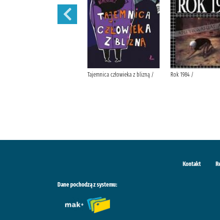
Lalka /
Tajemnica człowieka z blizną /
Rok 1984 /
Kontakt
R
Dane pochodzą z systemu: