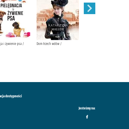
ja i żywienie psa /
Dom trzech wdów /
Balladyna :
acja dostępności
Jesteśmy na: