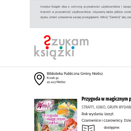
Instytut Książki dba o ochronę prywatności użytkowników i bezp
trzecich w prywatność użytkowników. Używamy także plików cookies
dysku zmień ustawienia swojej przeglądarki. Kliknij "Zamknij" aby z
Biblioteka Publiczna Gminy Nielisz
Krzak 91
22-413 Nielisz
Przygoda w magicznym 
STRAFFI, IGNIO, GRUPA WYDA
Rok wydania: [2017].
Czarownice i czarownicy, Dzi
dostępne: