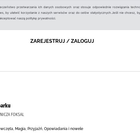
ieczeństwo przetwarzania ich danych osobowych oraz stosuje odpowiednie rozwiązania techno
, by ułatwić korzystanie z naszych serwisów oraz do celów statystycznych.Jeśli nie chcesz, by
aakceptować naszą politykę prywatności.
ZAREJESTRUJ / ZALOGUJ
parku
WNICZA FOKSAL
ewczęta, Magia, Przyjaźń, Opowiadania i nowele