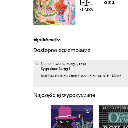
0 z 1
Więcej informacji
Dostępne egzemplarze
1.
Numer inwentarzowy:
31732
Sygnatura:
82-93 I
Biblioteka Publiczna Gminy Nielisz
,
Krzak 91
,
22-413 Nielisz
Najczęściej wypożyczane