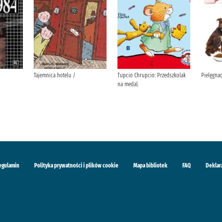
Tajemnica hotelu /
Tupcio Chrupcio: Przedszkolak
Pielęgnac
na medal.
egulamin
Polityka prywatności i plików cookie
Mapa bibliotek
FAQ
Deklar