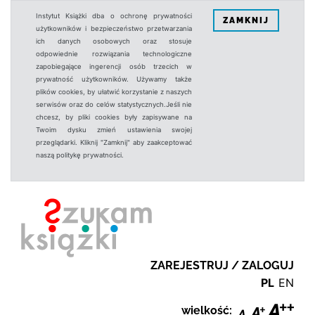
Instytut Książki dba o ochronę prywatności
ZAMKNIJ
użytkowników i bezpieczeństwo przetwarzania
ich danych osobowych oraz stosuje
odpowiednie rozwiązania technologiczne
zapobiegające ingerencji osób trzecich w
prywatność użytkowników. Używamy także
plików cookies, by ułatwić korzystanie z naszych
serwisów oraz do celów statystycznych.Jeśli nie
chcesz, by pliki cookies były zapisywane na
Twoim dysku zmień ustawienia swojej
przeglądarki. Kliknij "Zamknij" aby zaakceptować
naszą politykę prywatności.
ZAREJESTRUJ / ZALOGUJ
PL
EN
wielkość: