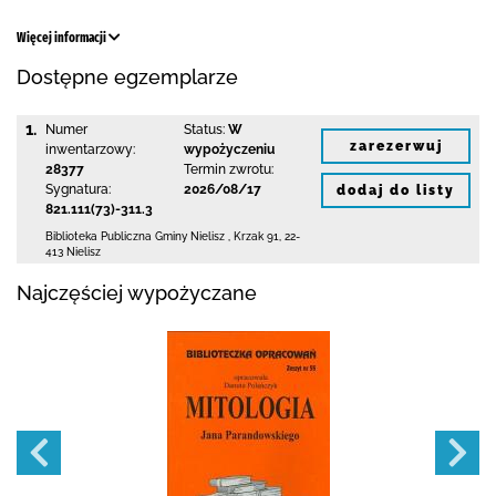
Więcej informacji
Dostępne egzemplarze
1.
Numer
Status:
W
zarezerwuj
inwentarzowy:
wypożyczeniu
28377
Termin zwrotu:
Sygnatura:
2026/08/17
dodaj do listy
821.111(73)-311.3
Biblioteka Publiczna Gminy Nielisz
,
Krzak 91
,
22-
413 Nielisz
Najczęściej wypożyczane