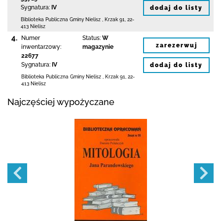
Sygnatura:
IV
dodaj do listy
Biblioteka Publiczna Gminy Nielisz
,
Krzak 91
,
22-
413 Nielisz
4.
Numer
Status:
W
zarezerwuj
inwentarzowy:
magazynie
22677
Sygnatura:
IV
dodaj do listy
Biblioteka Publiczna Gminy Nielisz
,
Krzak 91
,
22-
413 Nielisz
Najczęściej wypożyczane