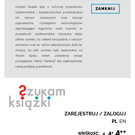
Instytut Książki dba o ochronę prywatności
ZAMKNIJ
użytkowników i bezpieczeństwo przetwarzania
ich danych osobowych oraz stosuje
odpowiednie rozwiązania technologiczne
zapobiegające ingerencji osób trzecich w
prywatność użytkowników. Używamy także
plików cookies, by ułatwić korzystanie z naszych
serwisów oraz do celów statystycznych.Jeśli nie
chcesz, by pliki cookies były zapisywane na
Twoim dysku zmień ustawienia swojej
przeglądarki. Kliknij "Zamknij" aby zaakceptować
naszą politykę prywatności.
ZAREJESTRUJ / ZALOGUJ
PL
EN
wielkość: