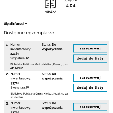
dostępne:
4 z 4
Więcej informacji
Dostępne egzemplarze
1.
Numer
Status:
Do
zarezerwuj
inwentarzowy:
wypożyczenia
24489
Sygnatura:
IV
dodaj do listy
Biblioteka Publiczna Gminy Nielisz
,
Krzak 91
,
22-
413 Nielisz
2.
Numer
Status:
Do
zarezerwuj
inwentarzowy:
wypożyczenia
33718
Sygnatura:
IV
dodaj do listy
Biblioteka Publiczna Gminy Nielisz
,
Krzak 91
,
22-
413 Nielisz
3.
Numer
Status:
Do
zarezerwuj
inwentarzowy:
wypożyczenia
33719