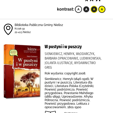
kontrast:
Biblioteka Publiczna Gminy Nielisz
Krzak 91
22-413 Nielisz
W pustyni i w puszczy
SIENKIEWICZ, HENRYK, WŁODARCZYK,
BARBARA OPRACOWANIE, LUDWIKOWSKA,
JOLANTA ILUSTRACJE, WYDAWNICTWO
GREG
Rok wydania: copyright 2008.
Sienkiewicz, Henryk (1846-1916). W
pustyni i w puszczy, Literatura dla
dzieci, Literatura Polska (Czytelnik),
Powieść podróżnicza, Powieść
przygodowa, Powstanie Mahdiego
(1881-1899), Uprowadzenie, Afryka
Północna, Powieść podróżnicza,
Powieść przygodowa, Lektura z
opracowaniem, 1801-1900