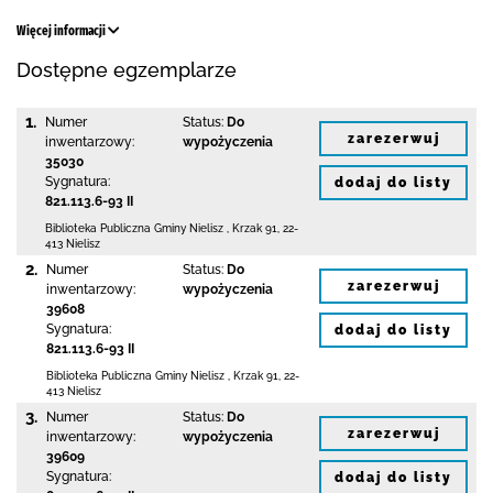
Więcej informacji
Dostępne egzemplarze
1.
Numer
Status:
Do
zarezerwuj
inwentarzowy:
wypożyczenia
35030
Sygnatura:
dodaj do listy
821.113.6-93 II
Biblioteka Publiczna Gminy Nielisz
,
Krzak 91
,
22-
413 Nielisz
2.
Numer
Status:
Do
zarezerwuj
inwentarzowy:
wypożyczenia
39608
Sygnatura:
dodaj do listy
821.113.6-93 II
Biblioteka Publiczna Gminy Nielisz
,
Krzak 91
,
22-
413 Nielisz
3.
Numer
Status:
Do
zarezerwuj
inwentarzowy:
wypożyczenia
39609
Sygnatura:
dodaj do listy