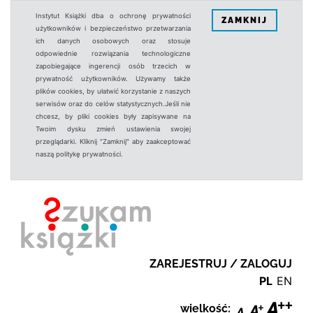
Instytut Książki dba o ochronę prywatności
ZAMKNIJ
użytkowników i bezpieczeństwo przetwarzania
ich danych osobowych oraz stosuje
odpowiednie rozwiązania technologiczne
zapobiegające ingerencji osób trzecich w
prywatność użytkowników. Używamy także
plików cookies, by ułatwić korzystanie z naszych
serwisów oraz do celów statystycznych.Jeśli nie
chcesz, by pliki cookies były zapisywane na
Twoim dysku zmień ustawienia swojej
przeglądarki. Kliknij "Zamknij" aby zaakceptować
naszą politykę prywatności.
ZAREJESTRUJ / ZALOGUJ
PL
EN
wielkość: