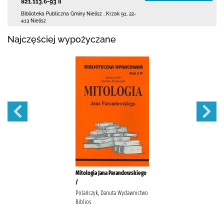
821.113.6-93 II
Biblioteka Publiczna Gminy Nielisz
,
Krzak 91
,
22-
413 Nielisz
Najczęściej wypożyczane
Mitologia Jana Parandowskiego
/
Polańczyk, Danuta Wydawnictwo
Biblios