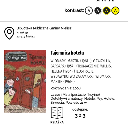
kontrast:
Biblioteka Publiczna Gminy Nielisz
Krzak 91
22-413 Nielisz
Tajemnica hotelu
WIDMARK, MARTIN (1961- ), GAWRYLUK,
BARBARA (1957- ) TŁUMACZENIE, WILLIS,
HELENA (1964- ) ILUSTRACJE,
WYDAWNICTWO ZAKAMARKI, WIDMARK,
MARTIN (1961- ).
Rok wydania: 2008.
Lasse i Maja (postacie fikcyjne),
Detektywi amatorzy, Hotele, Psy, Hotele,
Szwecja, Powieść 21 w.
dostępne:
3 z 3