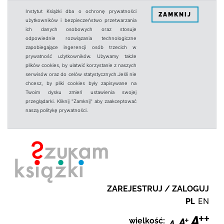
Instytut Książki dba o ochronę prywatności
ZAMKNIJ
użytkowników i bezpieczeństwo przetwarzania
ich danych osobowych oraz stosuje
odpowiednie rozwiązania technologiczne
zapobiegające ingerencji osób trzecich w
prywatność użytkowników. Używamy także
plików cookies, by ułatwić korzystanie z naszych
serwisów oraz do celów statystycznych.Jeśli nie
chcesz, by pliki cookies były zapisywane na
Twoim dysku zmień ustawienia swojej
przeglądarki. Kliknij "Zamknij" aby zaakceptować
naszą politykę prywatności.
ZAREJESTRUJ / ZALOGUJ
PL
EN
wielkość: