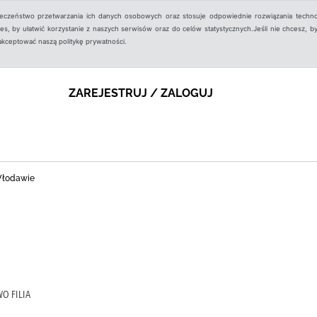
ieczeństwo przetwarzania ich danych osobowych oraz stosuje odpowiednie rozwiązania techno
, by ułatwić korzystanie z naszych serwisów oraz do celów statystycznych.Jeśli nie chcesz, by
aakceptować naszą politykę prywatności.
ZAREJESTRUJ / ZALOGUJ
 Włodawie
O FILIA