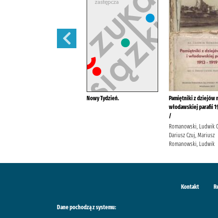
Wazonik na konwalie /
Nowy Tydzień.
Pamiętniki z dziejów m
włodawskiej parafii 1
Wilczyńska, Karolina
/
Wydawnictwo Filia Wilczyńska,
Karolina
Romanowski, Ludwik C
Dariusz Czuj, Mariusz
Romanowski, Ludwik
Kontakt
R
Dane pochodzą z systemu: