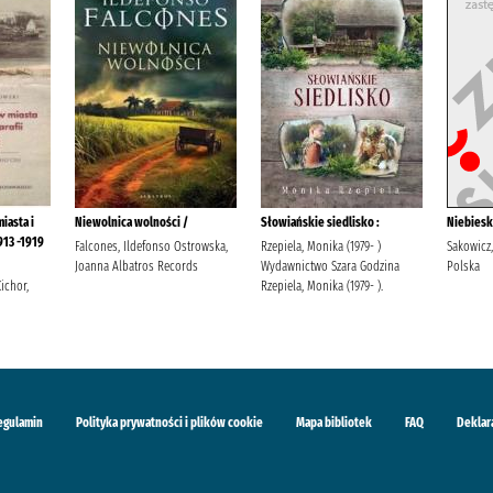
iasta i
Niewolnica wolności /
Słowiańskie siedlisko :
Niebiesk
913 -1919
Falcones, Ildefonso Ostrowska,
Rzepiela, Monika (1979- )
Sakowicz
Joanna Albatros Records
Wydawnictwo Szara Godzina
Polska
ichor,
Rzepiela, Monika (1979- ).
egulamin
Polityka prywatności i plików cookie
Mapa bibliotek
FAQ
Deklar