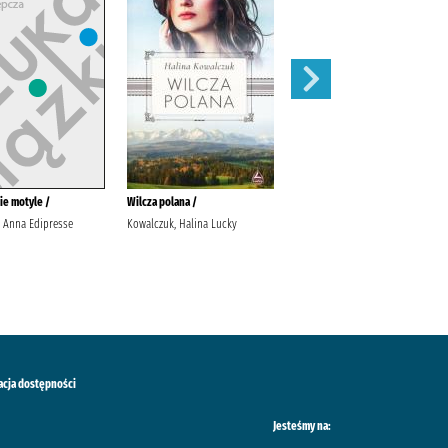
ie motyle /
Wilcza polana /
Urwisko /
, Anna Edipresse
Kowalczuk, Halina Lucky
Małecki, Robert Wydawnictwo
Literackie
acja dostępności
Jesteśmy na: