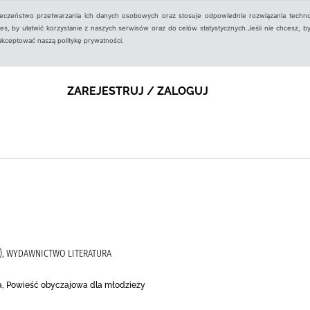
ieczeństwo przetwarzania ich danych osobowych oraz stosuje odpowiednie rozwiązania techno
, by ułatwić korzystanie z naszych serwisów oraz do celów statystycznych.Jeśli nie chcesz, by
aakceptować naszą politykę prywatności.
ZAREJESTRUJ / ZALOGUJ
), WYDAWNICTWO LITERATURA
a, Powieść obyczajowa dla młodzieży