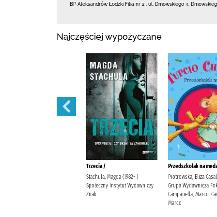
BP Aleksandrów Łodzki Filia nr 2
,
ul. Dmowskiego 4
,
Dmowskieg
Najczęściej wypożyczane
Polowanie na motyle /
Trzecia /
Przedszkolak na meda
Mirek, Krystyna Burda
Stachula, Magda (1982- )
Piotrowska, Eliza Casa
Publishing Polska
Społeczny Instytut Wydawniczy
Grupa Wydawnicza Fok
Znak
Campanella, Marco. Ca
Marco