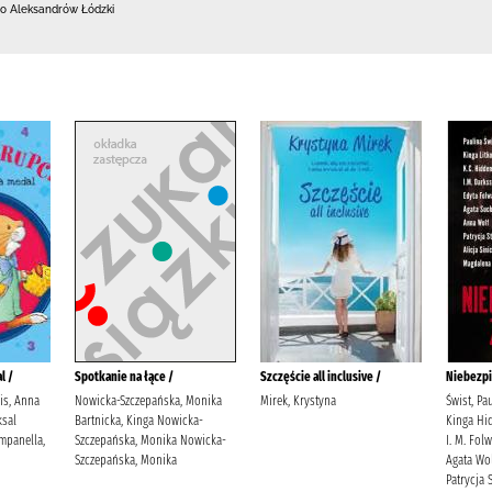
o Aleksandrów Łódzki
l /
Spotkanie na łące /
Szczęście all inclusive /
Niebezpi
lis, Anna
Nowicka-Szczepańska, Monika
Mirek, Krystyna
Świst, Pa
sal
Bartnicka, Kinga Nowicka-
Kinga Hid
mpanella,
Szczepańska, Monika Nowicka-
I. M. Fol
Szczepańska, Monika
Agata Wol
Patrycja S