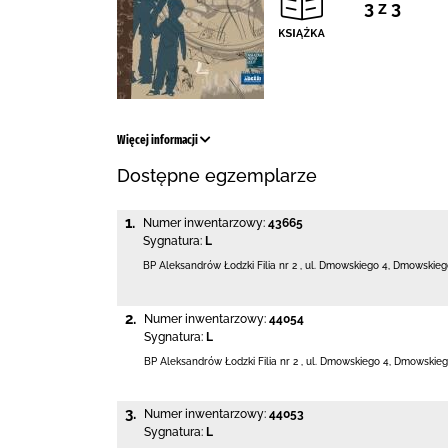
3 z 3
Więcej informacji
Dostępne egzemplarze
1.
Numer inwentarzowy:
43665
Sygnatura:
L
BP Aleksandrów Łodzki Filia nr 2
,
ul. Dmowskiego 4
,
Dmowskiego
2.
Numer inwentarzowy:
44054
Sygnatura:
L
BP Aleksandrów Łodzki Filia nr 2
,
ul. Dmowskiego 4
,
Dmowskieg
3.
Numer inwentarzowy:
44053
Sygnatura:
L