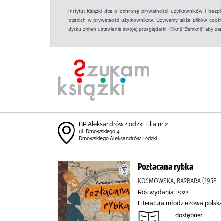
Instytut Książki dba o ochronę prywatności użytkowników i bezp
trzecich w prywatność użytkowników. Używamy także plików cookies
dysku zmień ustawienia swojej przeglądarki. Kliknij "Zamknij" aby z
BP Aleksandrów Łodzki Filia nr 2
ul. Dmowskiego 4
Dmowskiego Aleksandrów Łódzki
Pozłacana rybka
KOSMOWSKA, BARBARA (1958- 
Rok wydania: 2022.
Literatura młodzieżowa polsk
dostępne: