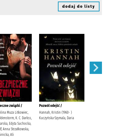
dodaj do listy
eczne związki /
Pozwól odejść /
Łabędź /
ulina Muza Litkowiec,
Hannah, Kristin (1960- )
Trojanowska, Sylwia
denstorm, K. C. Darkss,
Kuczyńska-Szymala, Daria
warska, Edyta Suchocka,
f, Anna Strzałkowska,
inicka, Ali