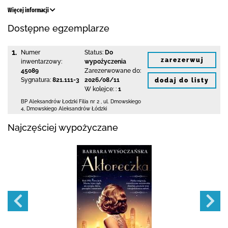
Więcej informacji
Dostępne egzemplarze
1.
Numer
Status:
Do
zarezerwuj
inwentarzowy:
wypożyczenia
45089
Zarezerwowane do:
Sygnatura:
821.111-3
2026/08/11
dodaj do listy
W kolejce: :
1
BP Aleksandrów Łodzki Filia nr 2
,
ul. Dmowskiego
4
,
Dmowskiego Aleksandrów Łódzki
Najczęściej wypożyczane