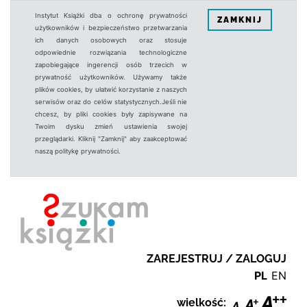
Instytut Książki dba o ochronę prywatności
ZAMKNIJ
użytkowników i bezpieczeństwo przetwarzania
ich danych osobowych oraz stosuje
odpowiednie rozwiązania technologiczne
zapobiegające ingerencji osób trzecich w
prywatność użytkowników. Używamy także
plików cookies, by ułatwić korzystanie z naszych
serwisów oraz do celów statystycznych.Jeśli nie
chcesz, by pliki cookies były zapisywane na
Twoim dysku zmień ustawienia swojej
przeglądarki. Kliknij "Zamknij" aby zaakceptować
naszą politykę prywatności.
ZAREJESTRUJ / ZALOGUJ
PL
EN
wielkość: