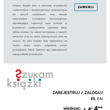
Instytut Książki dba o ochronę prywatności
ZAMKNIJ
użytkowników i bezpieczeństwo przetwarzania
ich danych osobowych oraz stosuje
odpowiednie rozwiązania technologiczne
zapobiegające ingerencji osób trzecich w
prywatność użytkowników. Używamy także
plików cookies, by ułatwić korzystanie z naszych
serwisów oraz do celów statystycznych.Jeśli nie
chcesz, by pliki cookies były zapisywane na
Twoim dysku zmień ustawienia swojej
przeglądarki. Kliknij "Zamknij" aby zaakceptować
naszą politykę prywatności.
ZAREJESTRUJ / ZALOGUJ
PL
EN
wielkość: