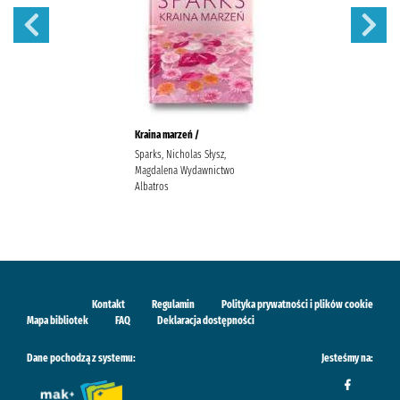
Kraina marzeń /
Sparks, Nicholas Słysz,
Magdalena Wydawnictwo
Albatros
Kontakt
Regulamin
Polityka prywatności i plików cookie
Mapa bibliotek
FAQ
Deklaracja dostępności
Dane pochodzą z systemu:
Jesteśmy na: