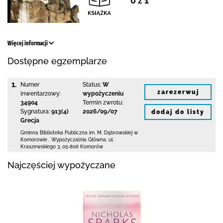
0 z 1
Więcej informacji
Dostępne egzemplarze
1.
Numer
Status:
W
zarezerwuj
inwentarzowy:
wypożyczeniu
34904
Termin zwrotu:
Sygnatura:
913(4)
2026/09/07
dodaj do listy
Grecja
Gminna Biblioteka Publiczna im. M. Dąbrowskiej
w
Komorowie
,
Wypożyczalnia Główna,
ul.
Kraszewskiego 3
,
05-806 Komorów
Najczęściej wypożyczane