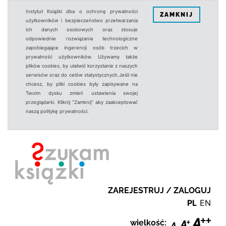
Instytut Książki dba o ochronę prywatności
ZAMKNIJ
użytkowników i bezpieczeństwo przetwarzania
ich danych osobowych oraz stosuje
odpowiednie rozwiązania technologiczne
zapobiegające ingerencji osób trzecich w
prywatność użytkowników. Używamy także
plików cookies, by ułatwić korzystanie z naszych
serwisów oraz do celów statystycznych.Jeśli nie
chcesz, by pliki cookies były zapisywane na
Twoim dysku zmień ustawienia swojej
przeglądarki. Kliknij "Zamknij" aby zaakceptować
naszą politykę prywatności.
ZAREJESTRUJ / ZALOGUJ
PL
EN
wielkość: