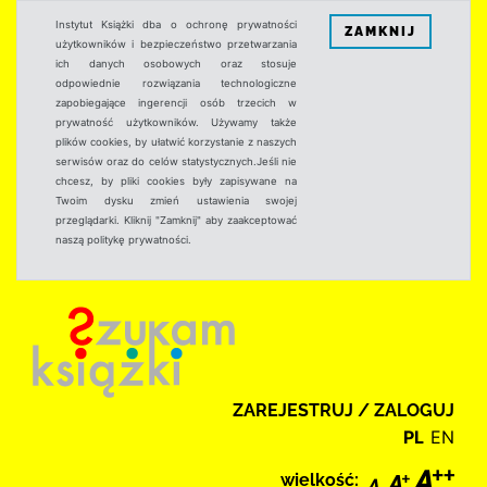
Instytut Książki dba o ochronę prywatności
ZAMKNIJ
użytkowników i bezpieczeństwo przetwarzania
ich danych osobowych oraz stosuje
odpowiednie rozwiązania technologiczne
zapobiegające ingerencji osób trzecich w
prywatność użytkowników. Używamy także
plików cookies, by ułatwić korzystanie z naszych
serwisów oraz do celów statystycznych.Jeśli nie
chcesz, by pliki cookies były zapisywane na
Twoim dysku zmień ustawienia swojej
przeglądarki. Kliknij "Zamknij" aby zaakceptować
naszą politykę prywatności.
ZAREJESTRUJ / ZALOGUJ
PL
EN
wielkość: