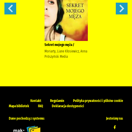
Sekret mojego męża /
Moriarty, Liane Kłosiewicz, Anna
Prószyński Media
Kontakt
Regulamin
Polityka prywatności i plików cookie
Mapa bibliotek
FAQ
Deklaracja dostępności
Dane pochodzą z systemu:
Jesteśmy na: