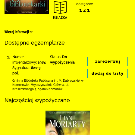
dostępne:
1 z 1
Więcej informacji
Dostępne egzemplarze
1.
Numer
Status:
Do
zarezerwuj
inwentarzowy:
1984
wypożyczenia
Sygnatura:
821-3
pol.
dodaj do listy
Gminna Biblioteka Publiczna im. M. Dąbrowskiej
w
Komorowie
,
Wypożyczalnia Główna,
ul.
Kraszewskiego 3
,
05-806 Komorów
Najczęściej wypożyczane