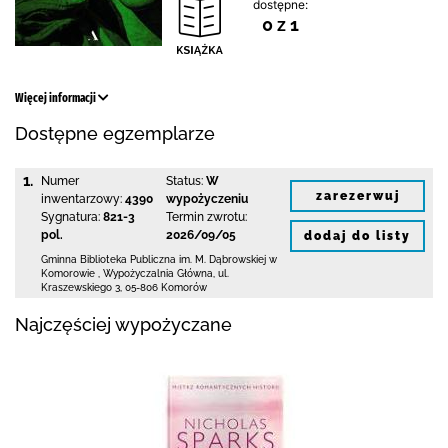
dostępne:
0 z 1
Więcej informacji
Dostępne egzemplarze
1.
Numer
Status:
W
zarezerwuj
inwentarzowy:
4390
wypożyczeniu
Sygnatura:
821-3
Termin zwrotu:
pol.
2026/09/05
dodaj do listy
Gminna Biblioteka Publiczna im. M. Dąbrowskiej
w
Komorowie
,
Wypożyczalnia Główna,
ul.
Kraszewskiego 3
,
05-806 Komorów
Najczęściej wypożyczane