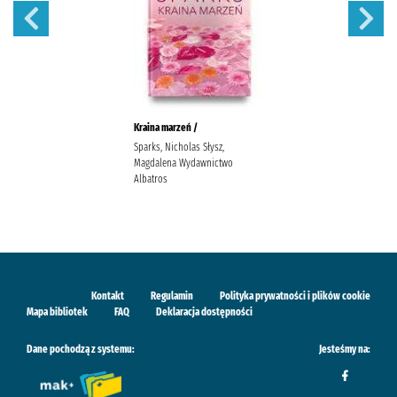
Kraina marzeń /
Sparks, Nicholas Słysz,
Magdalena Wydawnictwo
Albatros
Kontakt
Regulamin
Polityka prywatności i plików cookie
Mapa bibliotek
FAQ
Deklaracja dostępności
Dane pochodzą z systemu:
Jesteśmy na: