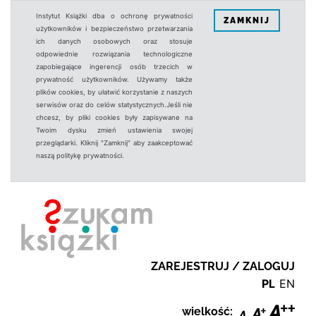
Instytut Książki dba o ochronę prywatności
ZAMKNIJ
użytkowników i bezpieczeństwo przetwarzania
ich danych osobowych oraz stosuje
odpowiednie rozwiązania technologiczne
zapobiegające ingerencji osób trzecich w
prywatność użytkowników. Używamy także
plików cookies, by ułatwić korzystanie z naszych
serwisów oraz do celów statystycznych.Jeśli nie
chcesz, by pliki cookies były zapisywane na
Twoim dysku zmień ustawienia swojej
przeglądarki. Kliknij "Zamknij" aby zaakceptować
naszą politykę prywatności.
ZAREJESTRUJ / ZALOGUJ
PL
EN
wielkość: