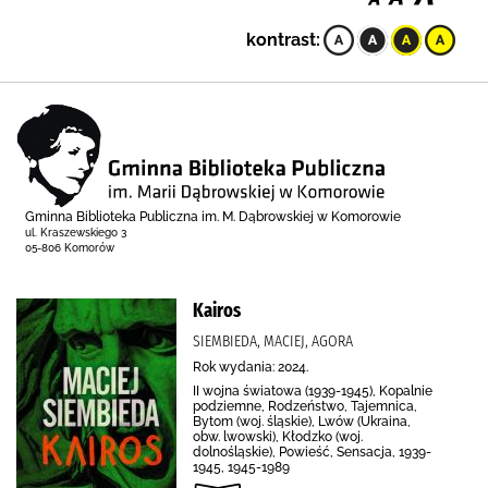
kontrast:
Gminna Biblioteka Publiczna im. M. Dąbrowskiej w Komorowie
ul. Kraszewskiego 3
05-806 Komorów
Kairos
SIEMBIEDA, MACIEJ, AGORA
Rok wydania: 2024.
II wojna światowa (1939-1945), Kopalnie
podziemne, Rodzeństwo, Tajemnica,
Bytom (woj. śląskie), Lwów (Ukraina,
obw. lwowski), Kłodzko (woj.
dolnośląskie), Powieść, Sensacja, 1939-
1945, 1945-1989