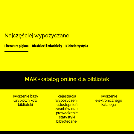
Najczęściej wypożyczane
Literatura piękna
Dla dzieci i młodzieży
Niebeletrystyka
MAK +
katalog online dla bibliotek
Tworzenie bazy
Rejestracja
Tworzenie
użytkowników
wypożyczeń i
elektronicznego
biblioteki
udostępnień
katalogu
zasobów oraz
prowadzenie
statystyki
bibliotecznej