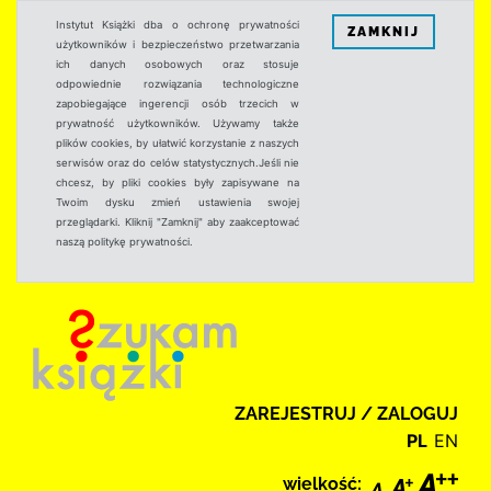
Instytut Książki dba o ochronę prywatności
ZAMKNIJ
użytkowników i bezpieczeństwo przetwarzania
ich danych osobowych oraz stosuje
odpowiednie rozwiązania technologiczne
zapobiegające ingerencji osób trzecich w
prywatność użytkowników. Używamy także
plików cookies, by ułatwić korzystanie z naszych
serwisów oraz do celów statystycznych.Jeśli nie
chcesz, by pliki cookies były zapisywane na
Twoim dysku zmień ustawienia swojej
przeglądarki. Kliknij "Zamknij" aby zaakceptować
naszą politykę prywatności.
ZAREJESTRUJ / ZALOGUJ
PL
EN
wielkość: