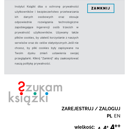
Instytut Książki dba o ochronę prywatności
ZAMKNIJ
użytkowników i bezpieczeństwo przetwarzania
ich danych osobowych oraz stosuje
odpowiednie rozwiązania technologiczne
zapobiegające ingerencji osób trzecich w
prywatność użytkowników. Używamy także
plików cookies, by ułatwić korzystanie z naszych
serwisów oraz do celów statystycznych.Jeśli nie
chcesz, by pliki cookies były zapisywane na
Twoim dysku zmień ustawienia swojej
przeglądarki. Kliknij "Zamknij" aby zaakceptować
naszą politykę prywatności.
ZAREJESTRUJ / ZALOGUJ
PL
EN
wielkość: