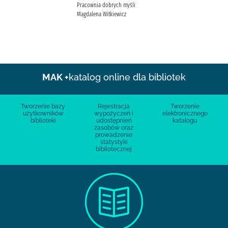
Pracownia dobrych myśli
Magdalena Witkiewicz
MAK +
katalog online dla bibliotek
Tworzenie bazy
Rejestracja
Tworzenie
użytkowników
wypożyczeń i
elektronicznego
biblioteki
udostępnień
katalogu
zasobów oraz
prowadzenie
statystyki
bibliotecznej