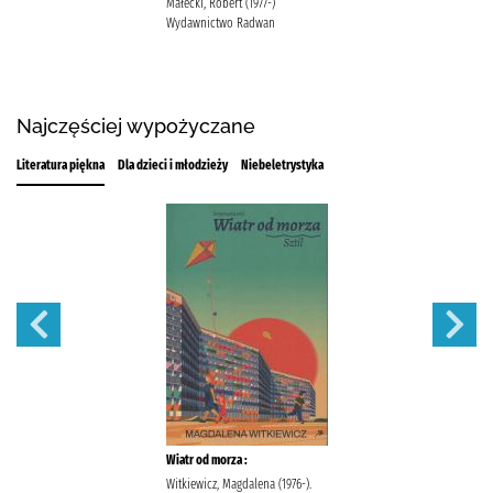
Małecki, Robert (1977-)
Wydawnictwo Radwan
Najczęściej wypożyczane
Literatura piękna
Dla dzieci i młodzieży
Niebeletrystyka
Wiatr od morza :
Witkiewicz, Magdalena (1976-).